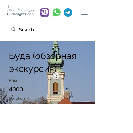
Буда (обзорная
экскурсия)
Price
4000
Duration
3 часа
На страницу экскурсии